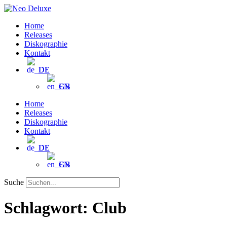
Zum
Inhalt
Home
wechseln
Releases
Diskographie
Kontakt
DE
EN
Home
Releases
Diskographie
Kontakt
DE
EN
Suche
Schlagwort:
Club